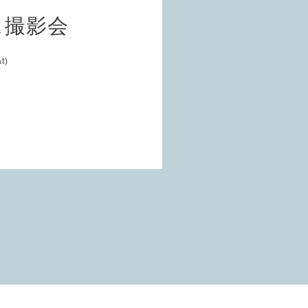
ュ撮影会
t)